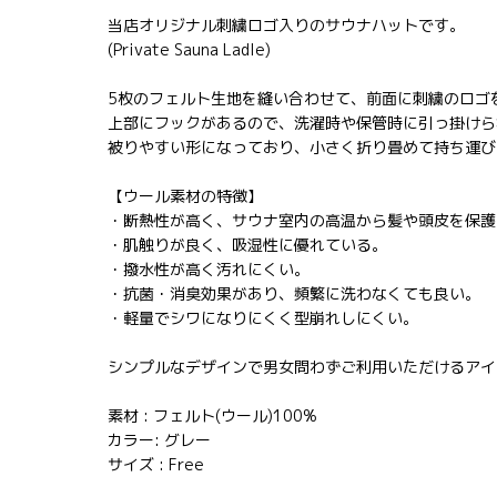
当店オリジナル刺繍ロゴ入りのサウナハットです。
(Private Sauna Ladle)
5枚のフェルト生地を縫い合わせて、前面に刺繍のロゴ
上部にフックがあるので、洗濯時や保管時に引っ掛けら
被りやすい形になっており、小さく折り畳めて持ち運び
【ウール素材の特徴】
・断熱性が高く、サウナ室内の高温から髪や頭皮を保護
・肌触りが良く、吸湿性に優れている。
・撥水性が高く汚れにくい。
・抗菌・消臭効果があり、頻繁に洗わなくても良い。
・軽量でシワになりにくく型崩れしにくい。
シンプルなデザインで男女問わずご利用いただけるアイ
素材 : フェルト(ウール)100%
カラー: グレー
サイズ : Free